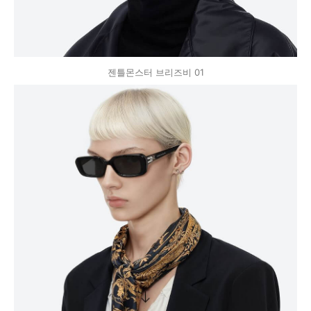
젠틀몬스터 브리즈비 01