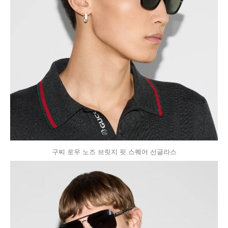
구찌 로우 노즈 브릿지 핏 스퀘어 선글라스