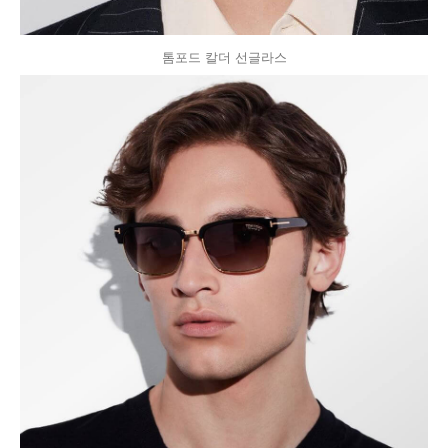
톰포드 칼더 선글라스